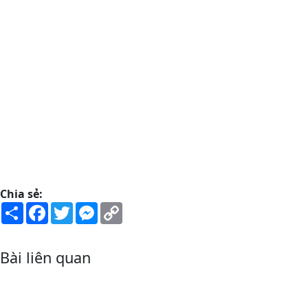
Chia sẻ:
Share
Facebook
Twitter
Messenger
Copy
Link
Bài liên quan