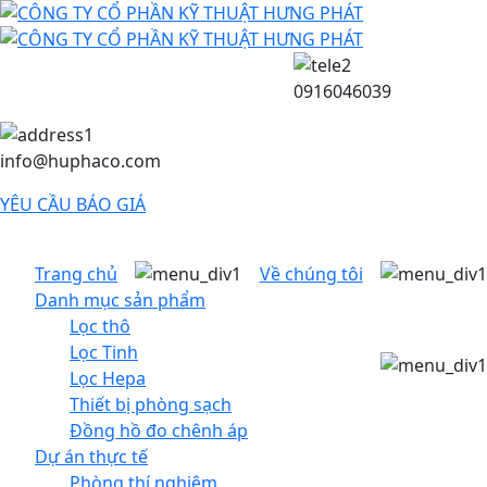
0916046039
info@huphaco.com
YÊU CẦU BÁO GIÁ
Trang chủ
Về chúng tôi
Danh mục sản phẩm
Lọc thô
Lọc Tinh
Lọc Hepa
Thiết bị phòng sạch
Đồng hồ đo chênh áp
Dự án thực tế
Phòng thí nghiệm