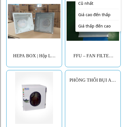
Cũ nhất
Giá cao đến thấp
Giá thấp đến cao
HEPA BOX | Hộp Lọc
FFU – FAN FILTER
HEPA Phòng Sạch Cho
UNIT (BỘ QUẠT LỌC
AHU | HUPHACO
KHÍ SẠCH)
PHÒNG THỔI BỤI AIR
SHOWER