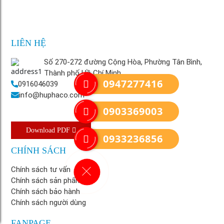
LIÊN HỆ
Số 270-272 đường Cộng Hòa, Phường Tân Bình,
Thành phố Hồ Chí Minh
0947277416
0916046039
info@huphaco.com
0903369003
Download PDF
0933236856
CHÍNH SÁCH
Chính sách tư vấn
Chính sách sản phẩm
Chính sách bảo hành
Chính sách người dùng
FANPAGE