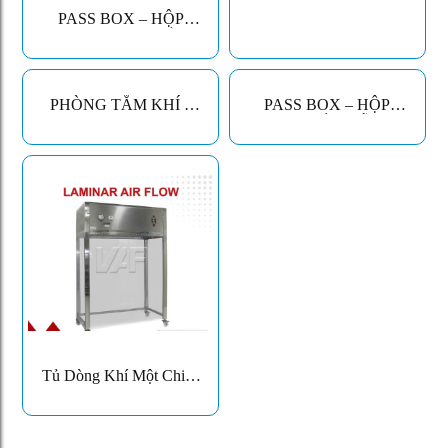
PASS BOX – HỘP
TRUNG CHUYỂN
PHÒNG SẠCH
PHÒNG TẮM KHÍ –
PASS BOX – HỘP
AIR SHOWER
CHUYỂN MẪU
PHÒNG SẠCH
Tủ Dòng Khí Một Chiều
– Laminar Air Flow
Cabinet