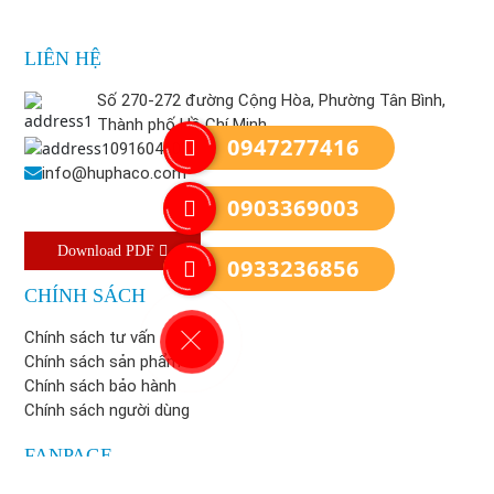
LIÊN HỆ
Số 270-272 đường Cộng Hòa, Phường Tân Bình,
Thành phố Hồ Chí Minh
0947277416
0916046039
info@huphaco.com
0903369003
Download PDF
0933236856
CHÍNH SÁCH
Chính sách tư vấn
Chính sách sản phẩm
Chính sách bảo hành
Chính sách người dùng
FANPAGE