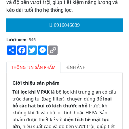
và độ bền vượt trội, giúp tiết kiệm năng lượng và
kéo dài tuổi thọ hệ thống lọc.
0916046039
Lượt xem:
346
Share
Facebook
Twitter
Messenger
Copy
Link
THÔNG TIN SẢN PHẨM
HÌNH ẢNH
Giới thiệu sản phẩm
Túi lọc khí V PAK
là bộ lọc khí trung gian có cấu
trúc dạng túi (bag filter), chuyên dùng để
loại
bỏ các hạt bụi có kích thước nhỏ
trước khi
không khí đi vào bộ lọc tinh hoặc HEPA. Sản
phẩm được thiết kế với
diện tích bề mặt lọc
lớn
, hiệu suất cao và độ bền vượt trội, giúp tiết