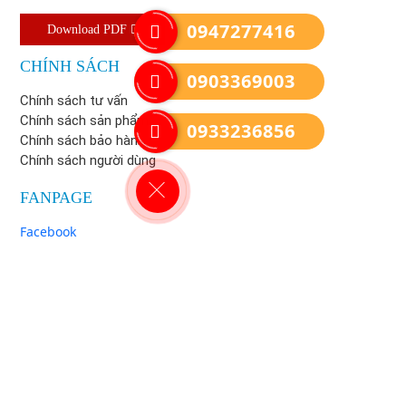
0947277416
Download PDF
CHÍNH SÁCH
0903369003
Chính sách tư vấn
Chính sách sản phẩm
0933236856
Chính sách bảo hành
Chính sách người dùng
FANPAGE
Facebook
© Copyright
CÔNG TY CỔ PHẦN KỸ THUẬT HƯNG PHÁT
. All
rights reserved. Designed by
NINA
Đang Online:
| Tổng truy cập:
1
45547